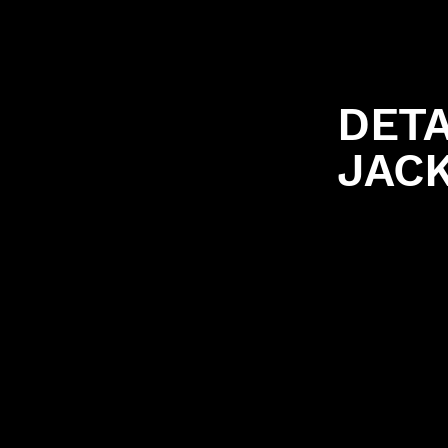
DET
JAC